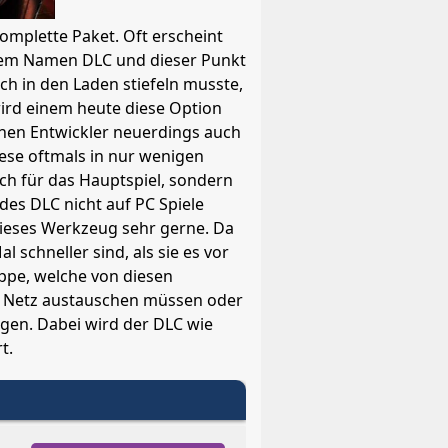
 komplette Paket. Oft erscheint
dem Namen DLC und dieser Punkt
h in den Laden stiefeln musste,
 wird einem heute diese Option
nnen Entwickler neuerdings auch
iese oftmals in nur wenigen
tch für das Hauptspiel, sondern
des DLC nicht auf PC Spiele
ieses Werkzeug sehr gerne. Da
schneller sind, als sie es vor
uppe, welche von diesen
s Netz austauschen müssen oder
gen. Dabei wird der DLC wie
t.