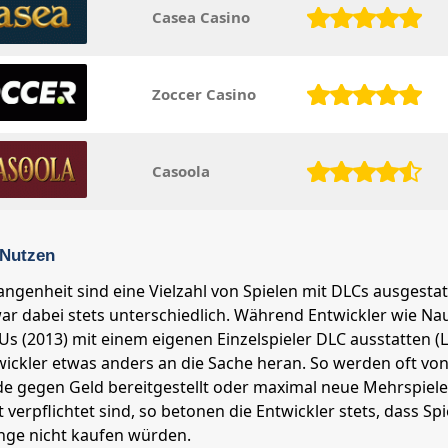
Casea Casino
Zoccer Casino
Casoola
 Nutzen
angenheit sind eine Vielzahl von Spielen mit DLCs ausgest
ar dabei stets unterschiedlich. Während Entwickler wie Nau
 Us (2013) mit einem eigenen Einzelspieler DLC ausstatten (
ickler etwas anders an die Sache heran. So werden oft vo
 gegen Geld bereitgestellt oder maximal neue Mehrspieler
t verpflichtet sind, so betonen die Entwickler stets, dass S
inge nicht kaufen würden.