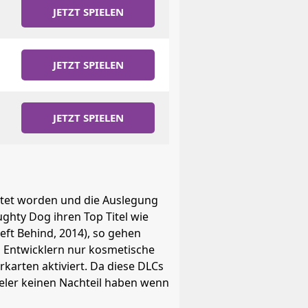
JETZT SPIELEN
JETZT SPIELEN
JETZT SPIELEN
attet worden und die Auslegung
ghty Dog ihren Top Titel wie
Left Behind, 2014), so gehen
n Entwicklern nur kosmetische
karten aktiviert. Da diese DLCs
pieler keinen Nachteil haben wenn